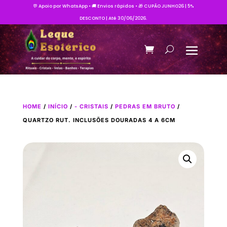
💬 Apoio por WhatsApp • 🚚 Envios rápidos • 🎁 CUPÃO JUNHO26 | 5%
DESCONTO | Até 30/06/2026.
HOME
/
INÍCIO
/
- CRISTAIS
/
PEDRAS EM BRUTO
/
QUARTZO RUT. INCLUSÕES DOURADAS 4 A 6CM