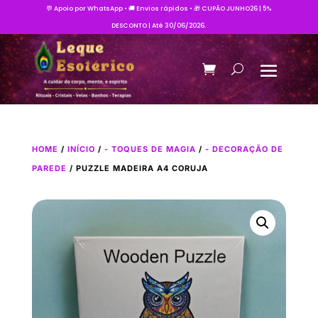
💬 Apoio por WhatsApp • 🚚 Envios rápidos • 🎁 CUPÃO JUNHO26 | 5%
DESCONTO | Até 30/06/2026.
HOME
/
INÍCIO
/
- TOQUES DE MAGIA
/
- DECORAÇÃO DE
PAREDE
/ PUZZLE MADEIRA A4 CORUJA