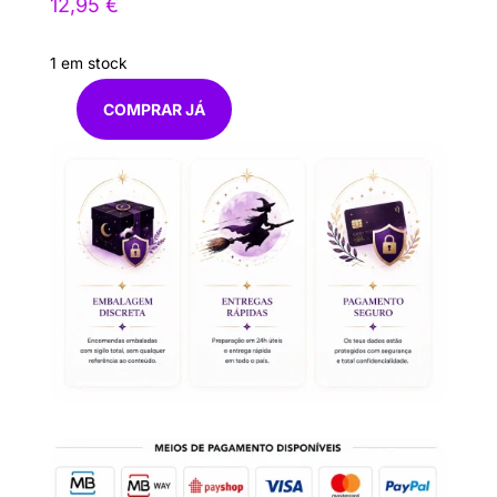
12,95
€
1 em stock
COMPRAR JÁ
Quantidade
de
Puzzle
Madeira
A4
Coruja