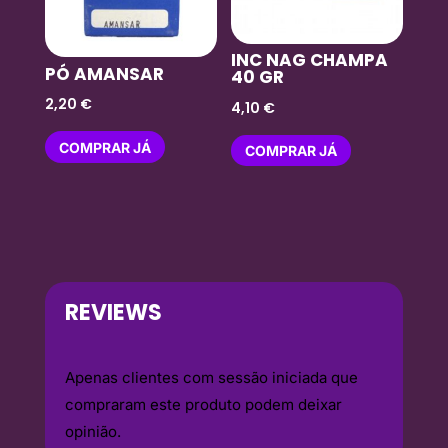
INC NAG CHAMPA
PÓ AMANSAR
40 GR
2,20
€
4,10
€
COMPRAR JÁ
COMPRAR JÁ
REVIEWS
Apenas clientes com sessão iniciada que
compraram este produto podem deixar
opinião.