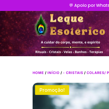
💬 Apoio por Whats
HOME
/
INÍCIO
/
- CRISTAIS
/
COLARES/ 
Promoção!