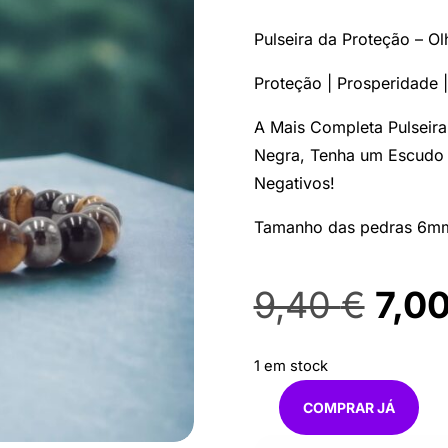
Pulseira da Proteção – Ol
Proteção | Prosperidade |
A Mais Completa Pulseira
Negra, Tenha um Escudo 
Negativos!
Tamanho das pedras 6m
O
9,40
€
7,0
pre
orig
1 em stock
era:
COMPRAR JÁ
Quantidade
9,40