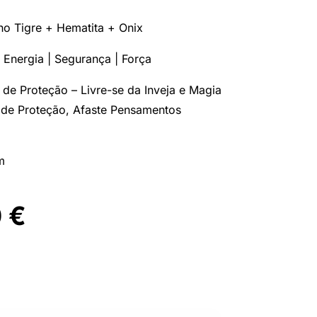
ho Tigre + Hematita + Onix
 Energia | Segurança | Força
 de Proteção – Livre-se da Inveja e Magia
de Proteção, Afaste Pensamentos
m
O
0
€
ço
preço
inal
atual
é:
 €.
7,00 €.