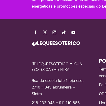
energéticas e promoções especiais do Le
@LEQUEESOTERICO
PO
🧙‍♀️ LEQUE ESOTÉRICO – LOJA
ESOTÉRICA EM SINTRA
Ter
ven
Rua da escola lote 1 loja esq.
Pol
2710 – 045 abrunheira –
Sintra
ODR
218 232 043 – 911 119 686
Liv