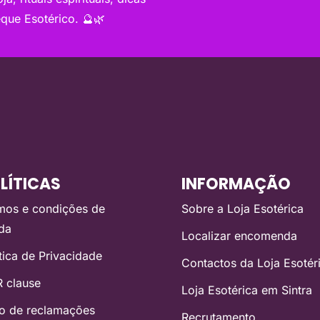
que Esotérico. 🔮🌿
LÍTICAS
INFORMAÇÃO
mos e condições de
Sobre a Loja Esotérica
da
Localizar encomenda
ítica de Privacidade
Contactos da Loja Esotér
 clause
Loja Esotérica em Sintra
ro de reclamações
Recrutamento