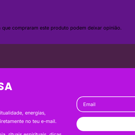
da que compraram este produto podem deixar opinião.
SA
tualidade, energias,
diretamente no teu e-mail.
a, rituais espirituais, dicas