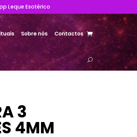
App Leque Esotérico
ituais
Sobre nós
Contactos
RA 3
ES 4MM