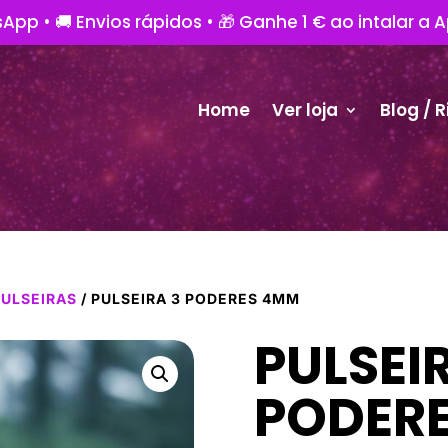
App • 🚚 Envios rápidos • 🎁 Ganhe 1 € ao intalar a 
Home
Ver loja
Blog / R
PULSEIRAS
/ PULSEIRA 3 PODERES 4MM
PULSEI
PODER