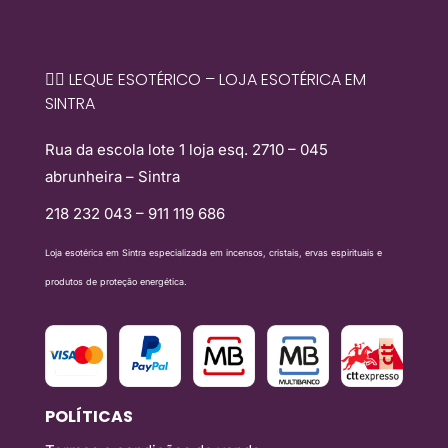
🧙‍♀️ LEQUE ESOTÉRICO – LOJA ESOTÉRICA EM
SINTRA
Rua da escola lote 1 loja esq. 2710 – 045
abrunheira – Sintra
218 232 043 – 911 119 686
Loja esotérica em Sintra especializada em incensos, cristais, ervas espirituais e
produtos de proteção energética.
POLÍTICAS