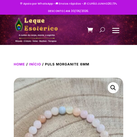
💬 Apoio por WhatsApp • 🚚 Envios rápidos • 🎁 CUPÃO JUNHO26 | 5%
DESCONTO | Até 30/06/2026.
HOME
/
INÍCIO
/ PULS MORGANITE 6MM