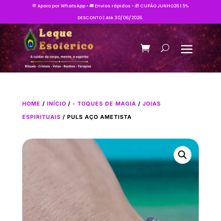
💬 Apoio por WhatsApp • 🚚 Envios rápidos • 🎁 CUPÃO JUNHO26 | 5%
DESCONTO | Até 30/06/2026.
HOME
/
INÍCIO
/
- TOQUES DE MAGIA
/
JOIAS
ESPIRITUAIS
/ PULS AÇO AMETISTA