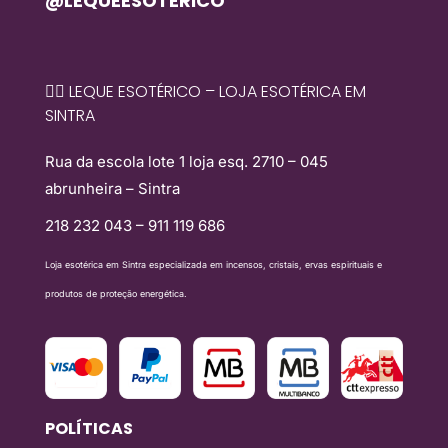
@LEQUEESOTERICO
🧙‍♀️ LEQUE ESOTÉRICO – LOJA ESOTÉRICA EM
SINTRA
Rua da escola lote 1 loja esq. 2710 – 045
abrunheira – Sintra
218 232 043 – 911 119 686
Loja esotérica em Sintra especializada em incensos, cristais, ervas espirituais e
produtos de proteção energética.
POLÍTICAS