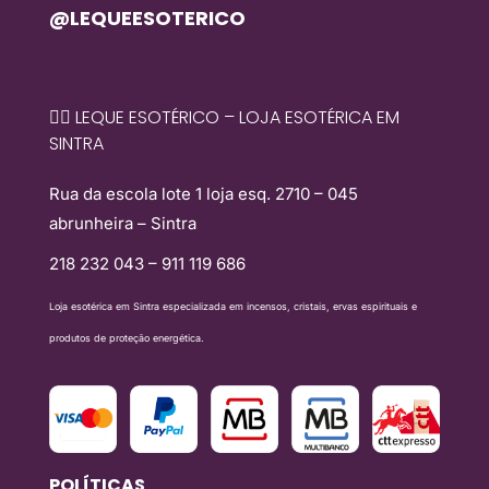
@LEQUEESOTERICO
🧙‍♀️ LEQUE ESOTÉRICO – LOJA ESOTÉRICA EM
SINTRA
Rua da escola lote 1 loja esq. 2710 – 045
abrunheira – Sintra
218 232 043 – 911 119 686
Loja esotérica em Sintra especializada em incensos, cristais, ervas espirituais e
produtos de proteção energética.
POLÍTICAS