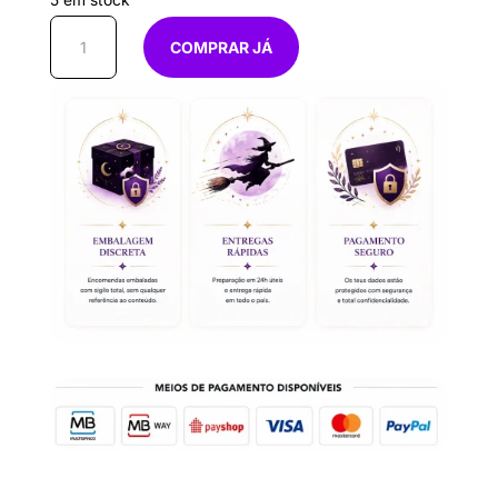
5 em stock
Quantidade
COMPRAR JÁ
de
Porta
chaves
CRUZ
Olho
turco