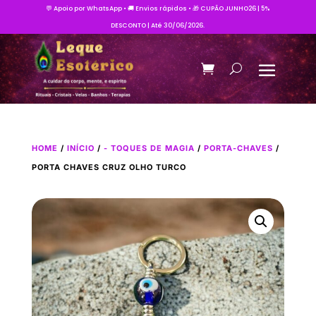
💬 Apoio por WhatsApp • 🚚 Envios rápidos • 🎁 CUPÃO JUNHO26 | 5%
DESCONTO | Até 30/06/2026.
HOME
/
INÍCIO
/
- TOQUES DE MAGIA
/
PORTA-CHAVES
/
PORTA CHAVES CRUZ OLHO TURCO