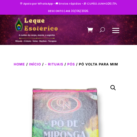
💬 Apoio por WhatsApp • 🚚 Envios rápidos • 🎁 CUPÃO JUNHO26 | 5%
DESCONTO | Até 30/06/2026.
HOME
/
INÍCIO
/
- RITUAIS
/
PÓS
/ PÓ VOLTA PARA MIM