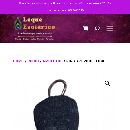
💬 Apoio por WhatsApp • 🚚 Envios rápidos • 🎁 CUPÃO JUNHO26 | 5%
DESCONTO | Até 30/06/2026.
HOME
/
INÍCIO
/
AMULETOS
/ PING AZEVICHE FIGA