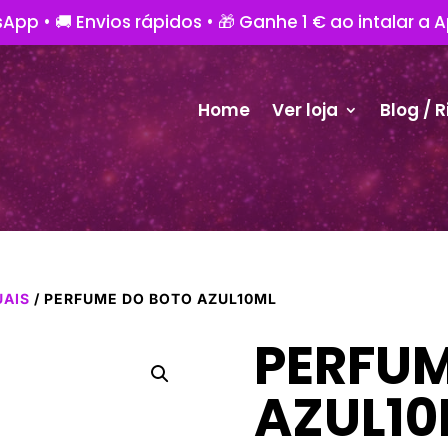
App • 🚚 Envios rápidos • 🎁 Ganhe 1 € ao intalar a 
Home
Ver loja
Blog / R
UAIS
/ PERFUME DO BOTO AZUL10ML
PERFUM
AZUL10