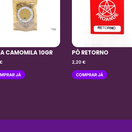
VA CAMOMILA 10GR
PÓ RETORNO
€
2,20
€
MPRAR JÁ
COMPRAR JÁ