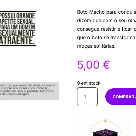
Boto Macho para conquis
dizem que com o seu olha
consegue resistir e ficar
que o boto se transforma
moças solitárias.
5,00
€
9 em stock
Quantidade
COMPRAR 
de
PERFUME
DO
BOTO
AZUL10ML