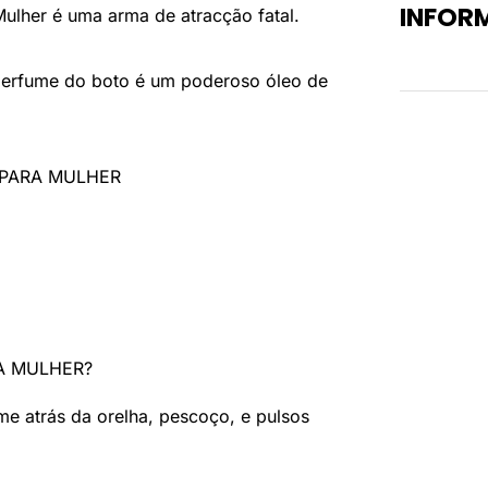
INFOR
ulher é uma arma de atracção fatal.
Peso
o perfume do boto é um poderoso óleo de
 PARA MULHER
A MULHER?
me atrás da orelha, pescoço, e pulsos