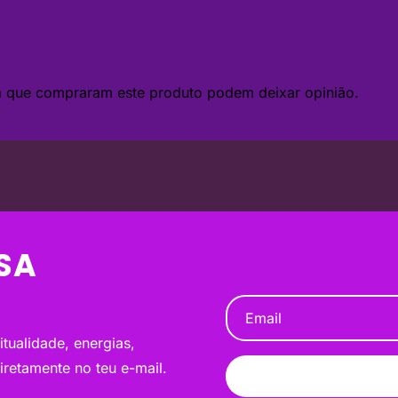
da que compraram este produto podem deixar opinião.
SA
tualidade, energias,
diretamente no teu e-mail.