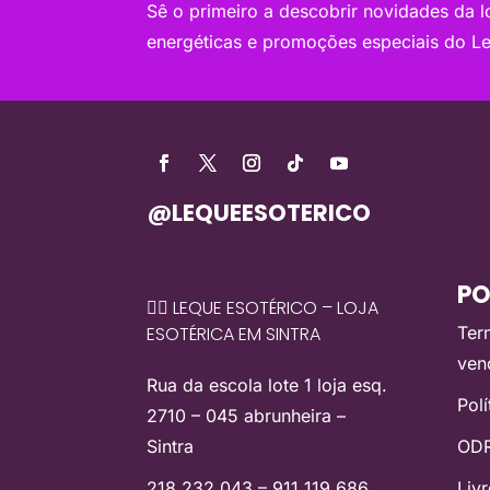
Sê o primeiro a descobrir novidades da loj
energéticas e promoções especiais do Le
@LEQUEESOTERICO
PO
🧙‍♀️ LEQUE ESOTÉRICO – LOJA
ESOTÉRICA EM SINTRA
Ter
ven
Rua da escola lote 1 loja esq.
Pol
2710 – 045 abrunheira –
Sintra
ODR
218 232 043 – 911 119 686
Liv