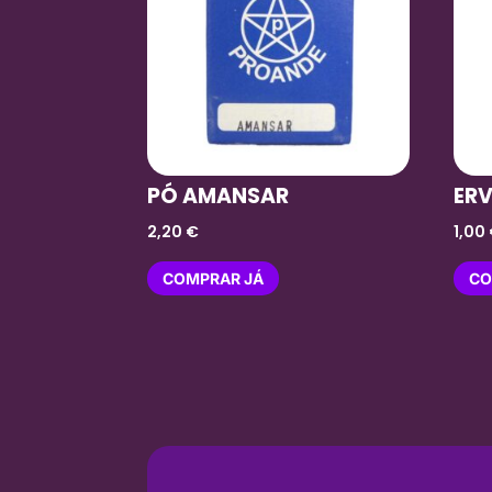
PÓ AMANSAR
ER
2,20
€
1,00
COMPRAR JÁ
CO