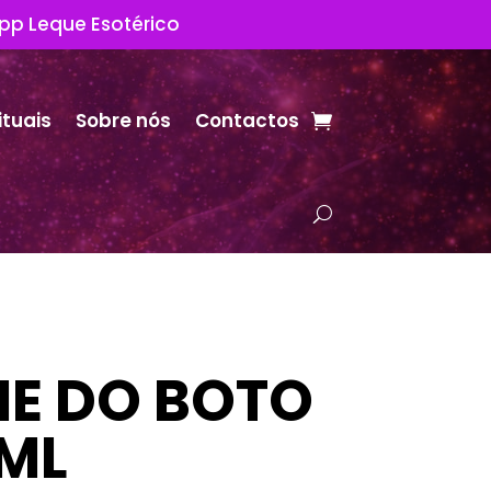
App Leque Esotérico
ituais
Sobre nós
Contactos
E DO BOTO
ML