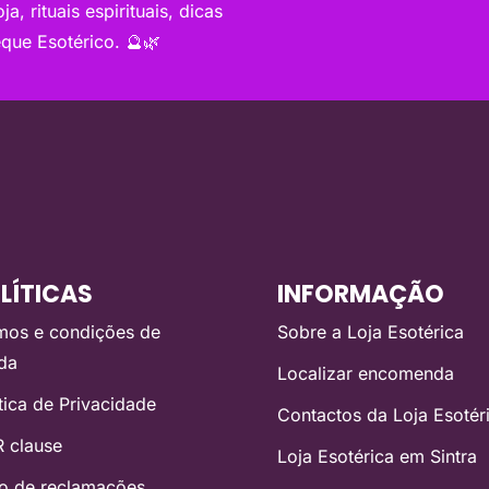
a, rituais espirituais, dicas
que Esotérico. 🔮🌿
LÍTICAS
INFORMAÇÃO
mos e condições de
Sobre a Loja Esotérica
da
Localizar encomenda
ítica de Privacidade
Contactos da Loja Esotér
 clause
Loja Esotérica em Sintra
ro de reclamações