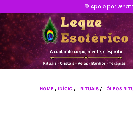
💬 Apoio por Whats
HOME
/
INÍCIO
/
- RITUAIS
/
- ÓLEOS RIT