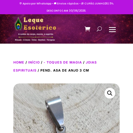
💬 Apoio por WhatsApp • 🚚 Envios rápidos • 🎁 CUPÃO JUNHO26 | 5%
DESCONTO | Até 30/06/2026.
HOME
/
INÍCIO
/
- TOQUES DE MAGIA
/
JOIAS
ESPIRITUAIS
/ PEND. ASA DE ANJO 3 CM