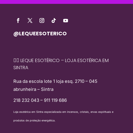
@LEQUEESOTERICO
🧙‍♀️ LEQUE ESOTÉRICO – LOJA ESOTÉRICA EM
SINTRA
Rua da escola lote 1 loja esq. 2710 – 045
abrunheira – Sintra
218 232 043 – 911 119 686
Loja esotérica em Sintra especializada em incensos, cristais, ervas espirituais e
produtos de proteção energética.