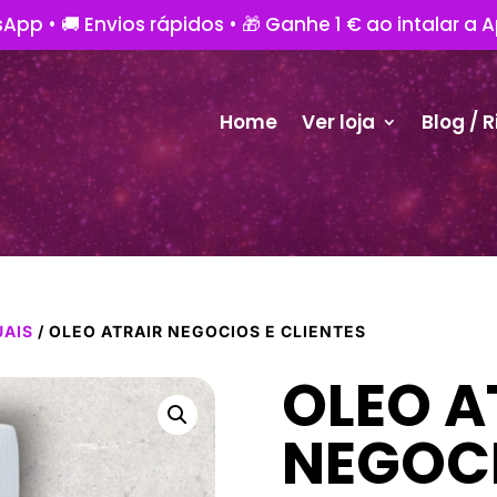
App • 🚚 Envios rápidos • 🎁 Ganhe 1 € ao intalar a 
Home
Ver loja
Blog / R
UAIS
/ OLEO ATRAIR NEGOCIOS E CLIENTES
OLEO A
NEGOCI