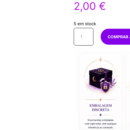
2,00
€
5 em stock
Quantidade
COMPRAR 
de
Oleo
atrair
Negocios
e
clientes