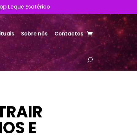
App Leque Esotérico
ituais
Sobre nós
Contactos
TRAIR
OS E