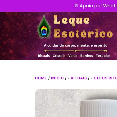
💬 Apoio por Whats
HOME
/
INÍCIO
/
- RITUAIS
/
- ÓLEOS RIT