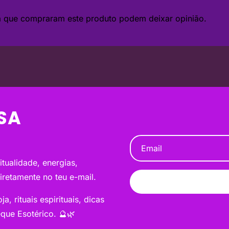
da que compraram este produto podem deixar opinião.
SA
tualidade, energias,
diretamente no teu e-mail.
a, rituais espirituais, dicas
que Esotérico. 🔮🌿