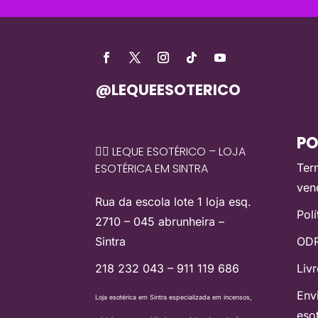
@LEQUEESOTERICO
PO
🧙‍♀️ LEQUE ESOTÉRICO – LOJA
ESOTÉRICA EM SINTRA
Ter
ven
Rua da escola lote 1 loja esq.
Pol
2710 – 045 abrunheira –
Sintra
ODR
218 232 043 – 911 119 686
Liv
Env
Loja esotérica em Sintra especializada em incensos,
eso