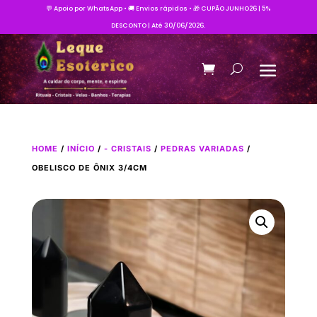
💬 Apoio por WhatsApp • 🚚 Envios rápidos • 🎁 CUPÃO JUNHO26 | 5%
DESCONTO | Até 30/06/2026.
HOME
/
INÍCIO
/
- CRISTAIS
/
PEDRAS VARIADAS
/
OBELISCO DE ÔNIX 3/4CM