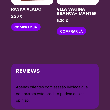
RASPA VEADO
VELA VAGINA
BRANCA- MANTER
2,20
€
6,30
€
COMPRAR JÁ
COMPRAR JÁ
REVIEWS
Apenas clientes com sessão iniciada que
compraram este produto podem deixar
opinião.