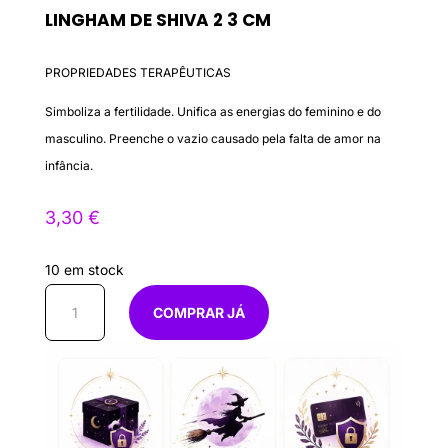
LINGHAM DE SHIVA 2 3 CM
PROPRIEDADES TERAPÊUTICAS
Simboliza a fertilidade. Unifica as energias do feminino e do
masculino. Preenche o vazio causado pela falta de amor na
infância.
3,30
€
10 em stock
Quantidade
COMPRAR JÁ
de
Lingham
de
Shiva
2