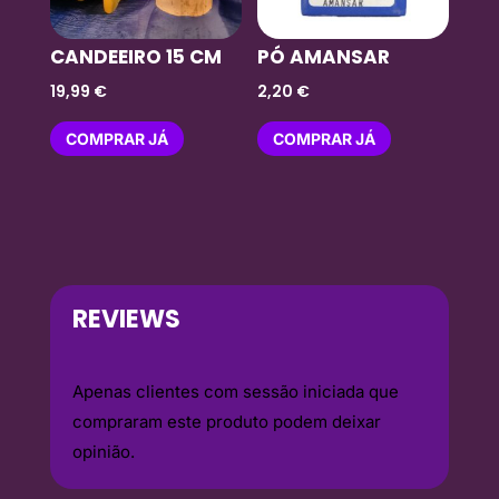
CANDEEIRO 15 CM
PÓ AMANSAR
19,99
€
2,20
€
COMPRAR JÁ
COMPRAR JÁ
REVIEWS
Apenas clientes com sessão iniciada que
compraram este produto podem deixar
opinião.