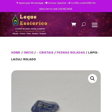
💬 Apoio por WhatsApp • 🚚 Envios rápidos • 🎁 CUPÃO JUNHO26 | 5%
DESCONTO | Até 30/06/2026.
HOME
/
INÍCIO
/
- CRISTAIS
/
PEDRAS ROLADAS
/ LÁPIS-
LAZULI ROLADO