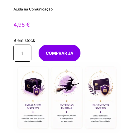
Ajuda na Comunicação
4,95
€
9 em stock
Quantidade
COMPRAR JÁ
de
Lápis-
Lazuli
rolado