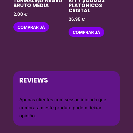
TURMALINA NEGRA
KIT 7 SOLIDOS
BRUTO MÉDIA
PLATÓNICOS
CRISTAL
2,00
€
26,95
€
COMPRAR JÁ
COMPRAR JÁ
REVIEWS
Apenas clientes com sessão iniciada que
compraram este produto podem deixar
opinião.