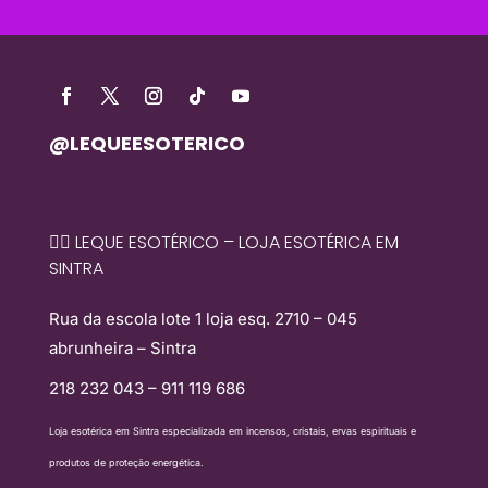
@LEQUEESOTERICO
🧙‍♀️ LEQUE ESOTÉRICO – LOJA ESOTÉRICA EM
SINTRA
Rua da escola lote 1 loja esq. 2710 – 045
abrunheira – Sintra
218 232 043 – 911 119 686
Loja esotérica em Sintra especializada em incensos, cristais, ervas espirituais e
produtos de proteção energética.