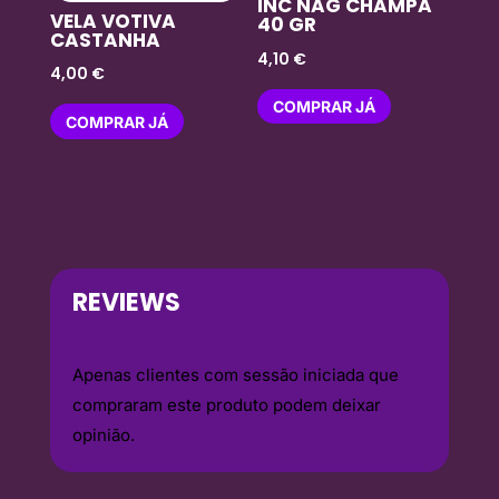
INC NAG CHAMPA
VELA VOTIVA
40 GR
CASTANHA
4,10
€
4,00
€
COMPRAR JÁ
COMPRAR JÁ
REVIEWS
Apenas clientes com sessão iniciada que
compraram este produto podem deixar
opinião.