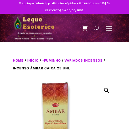
💬 Apoio por WhatsApp • 🚚 Envios rápidos • 🎁 CUPÃO JUNHO26 | 5%
DESCONTO | Até 30/06/2026.
HOME
/
INÍCIO
/
-FUMINHO
/
VARIADOS INCENSOS
/
INCENSO ÂMBAR CAIXA 25 UNI.