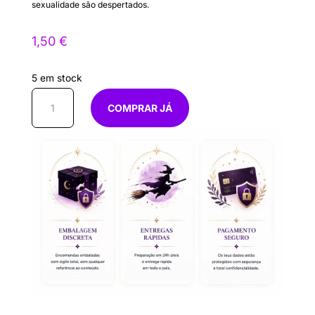
sexualidade são despertados.
1,50
€
5 em stock
Quantidade
COMPRAR JÁ
de
Inc.
Satya
Lotus
Agarbatti