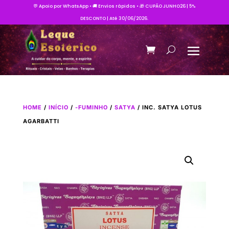
💬 Apoio por WhatsApp • 🚚 Envios rápidos • 🎁 CUPÃO JUNHO26 | 5%
DESCONTO | Até 30/06/2026.
HOME
/
INÍCIO
/
-FUMINHO
/
SATYA
/ INC. SATYA LOTUS
AGARBATTI