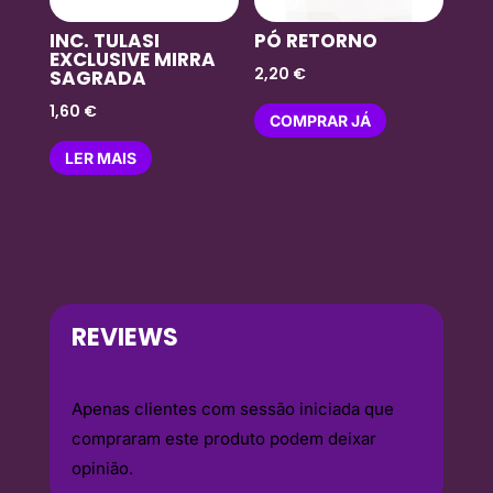
INC. TULASI
PÓ RETORNO
EXCLUSIVE MIRRA
2,20
€
SAGRADA
1,60
€
COMPRAR JÁ
LER MAIS
REVIEWS
Apenas clientes com sessão iniciada que
compraram este produto podem deixar
opinião.