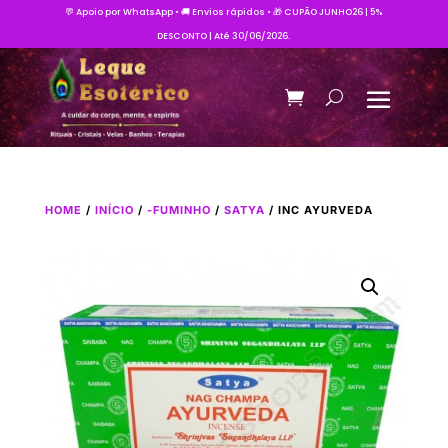
💬 Apoio por WhatsApp • 🚚 Envios rápidos • 🎁 CUPÃO JUNHO26 | 5%
DESCONTO | Até 30/06/2026.
HOME
/
INÍCIO
/
-FUMINHO
/
SATYA
/ INC AYURVEDA