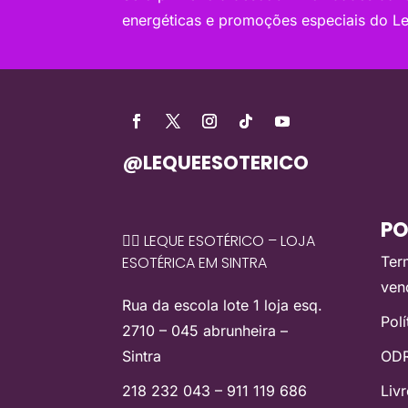
energéticas e promoções especiais do Le
@LEQUEESOTERICO
PO
🧙‍♀️ LEQUE ESOTÉRICO – LOJA
ESOTÉRICA EM SINTRA
Ter
ven
Rua da escola lote 1 loja esq.
Pol
2710 – 045 abrunheira –
Sintra
ODR
218 232 043 – 911 119 686
Liv