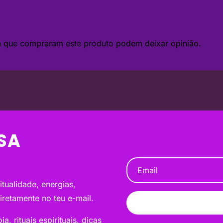
da que compraram este produto podem deixar opinião.
SA
tualidade, energias,
diretamente no teu e-mail.
a, rituais espirituais, dicas