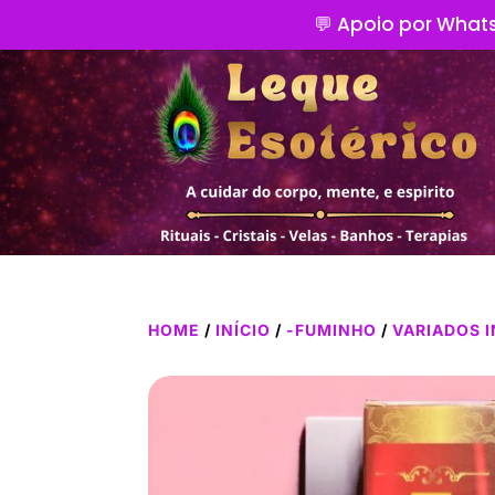
💬 Apoio por Whats
HOME
/
INÍCIO
/
-FUMINHO
/
VARIADOS 