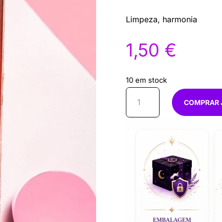
Limpeza, harmonia
1,50
€
10 em stock
Quantidade
COMPRAR 
de
Inc
Acharya
nandita