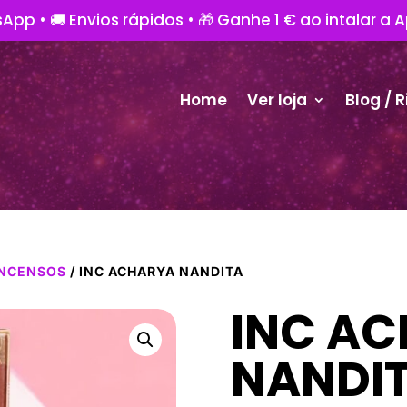
App • 🚚 Envios rápidos • 🎁 Ganhe 1 € ao intalar a 
Home
Ver loja
Blog / R
INCENSOS
/ INC ACHARYA NANDITA
INC A
NANDI