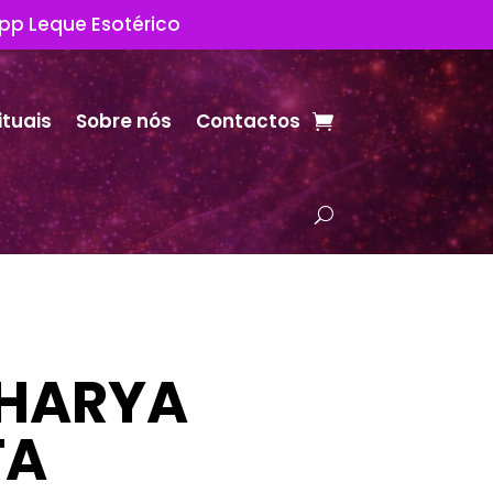
App Leque Esotérico
ituais
Sobre nós
Contactos
CHARYA
TA