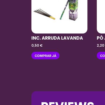
INC. ARRUDA LAVANDA
PÓ
0,50
€
2,2
COMPRAR JÁ
CO