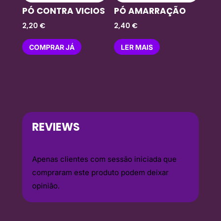
PÓ CONTRA VICIOS
PÓ AMARRAÇÃO
2,20
€
2,40
€
COMPRAR JÁ
LER MAIS
REVIEWS
Apenas clientes com sessão iniciada que
compraram este produto podem deixar
opinião.