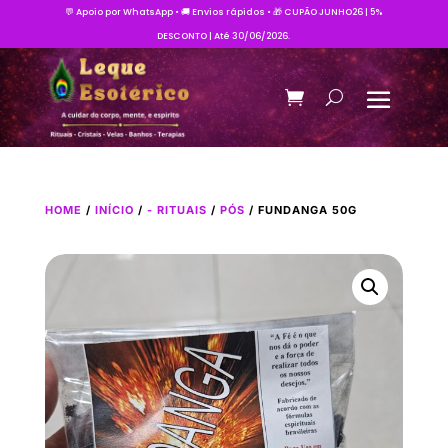
💬 Apoio por WhatsApp • 🚚 Envios rápidos • 🎁 CUPÃO JUNHO26 | 5%
DESCONTO | Até 30/06/2026.
HOME
/
INÍCIO
/
- RITUAIS
/
PÓS
/ FUNDANGA 50G