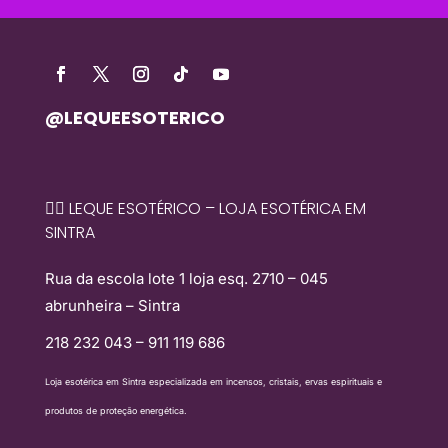
@LEQUEESOTERICO
🧙‍♀️ LEQUE ESOTÉRICO – LOJA ESOTÉRICA EM
SINTRA
Rua da escola lote 1 loja esq. 2710 – 045
abrunheira – Sintra
218 232 043 – 911 119 686
Loja esotérica em Sintra especializada em incensos, cristais, ervas espirituais e
produtos de proteção energética.