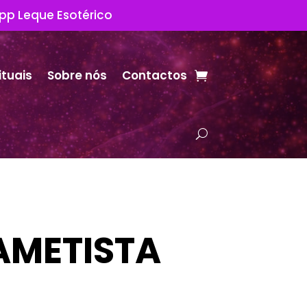
App Leque Esotérico
ituais
Sobre nós
Contactos
AMETISTA