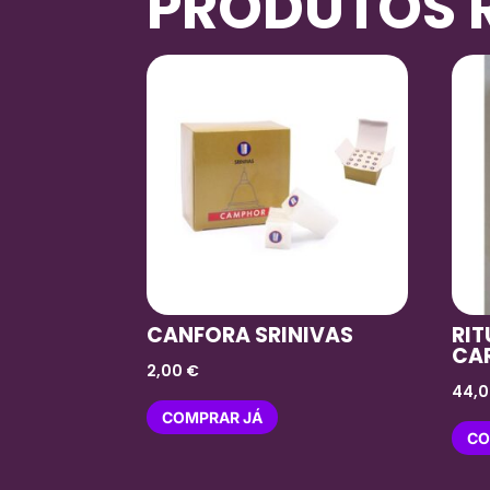
PRODUTOS 
CANFORA SRINIVAS
RI
CA
2,00
€
44,
COMPRAR JÁ
CO