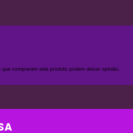
da que compraram este produto podem deixar opinião.
SA