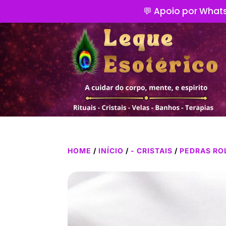
💬 Apoio por Whats
HOME
/
INÍCIO
/
- CRISTAIS
/
PEDRAS RO