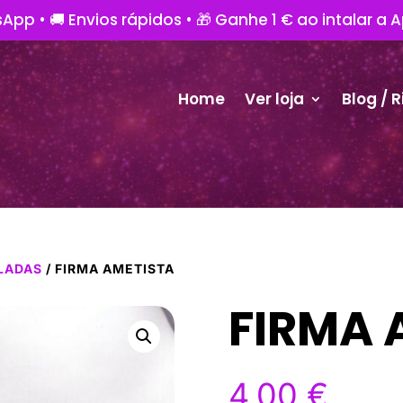
App • 🚚 Envios rápidos • 🎁 Ganhe 1 € ao intalar a 
Home
Ver loja
Blog / R
LADAS
/ FIRMA AMETISTA
FIRMA 
4,00
€