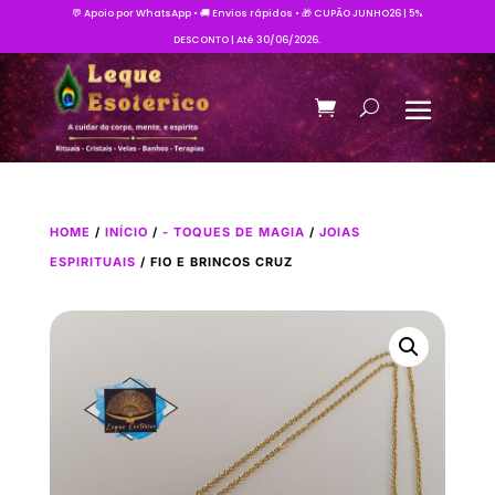
💬 Apoio por WhatsApp • 🚚 Envios rápidos • 🎁 CUPÃO JUNHO26 | 5%
DESCONTO | Até 30/06/2026.
HOME
/
INÍCIO
/
- TOQUES DE MAGIA
/
JOIAS
ESPIRITUAIS
/ FIO E BRINCOS CRUZ