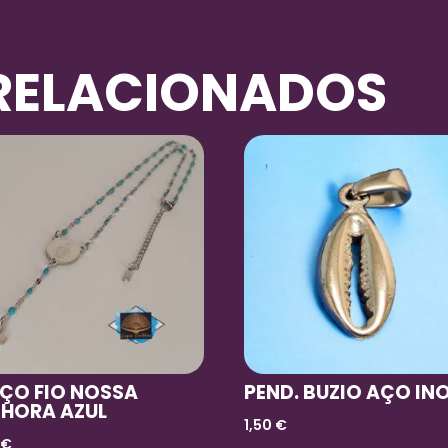
RELACIONADOS
ÇO FIO NOSSA
PEND. BUZIO AÇO IN
NHORA AZUL
1,50
€
0
€