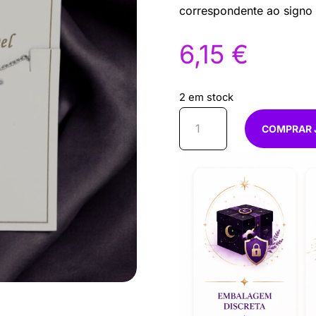
correspondente ao signo
6,15
€
2 em stock
Quantidade
COMPRAR 
de
Fio
c/
Touro
aço