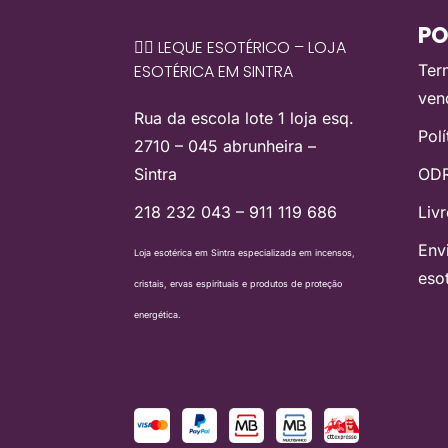
PO
🧙‍♀️ LEQUE ESOTÉRICO – LOJA
ESOTÉRICA EM SINTRA
Ter
ven
Rua da escola lote 1 loja esq.
Pol
2710 – 045 abrunheira –
Sintra
ODR
218 232 043 – 911 119 686
Liv
Env
Loja esotérica em Sintra especializada em incensos,
eso
cristais, ervas espirituais e produtos de proteção
energética.