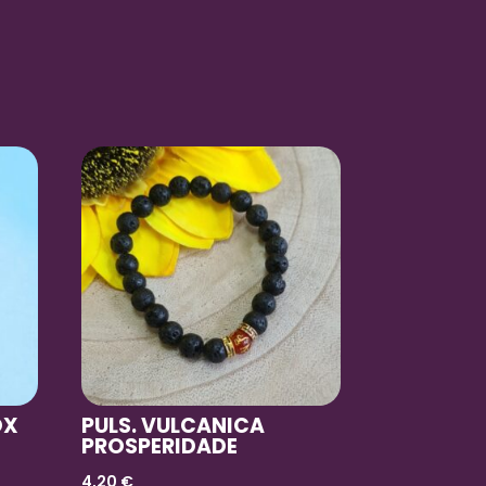
OX
PULS. VULCANICA
PROSPERIDADE
4,20
€