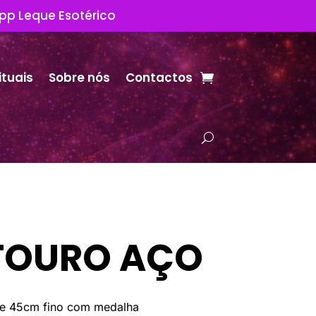
App Leque Esotérico
ituais
Sobre nós
Contactos
 TOURO AÇO
e 45cm fino com medalha