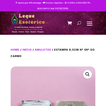
💬 Apoio por WhatsApp • 🚚 Envios rápidos • 🎁 CUPÃO JUNHO26 | 5%
DESCONTO | Até 30/06/2026.
HOME
/
INÍCIO
/
AMULETOS
/ ESTAMPA 8,5CM Nª SRª DO
CARMO