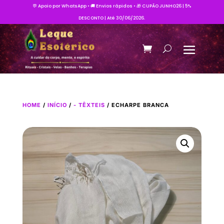
💬 Apoio por WhatsApp • 🚚 Envios rápidos • 🎁 CUPÃO JUNHO26 | 5%
DESCONTO | Até 30/06/2026.
HOME
/
INÍCIO
/
- TÊXTEIS
/ ECHARPE BRANCA