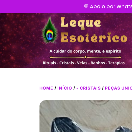
💬 Apoio por Whats
HOME
/
INÍCIO
/
- CRISTAIS
/
PEÇAS UNI