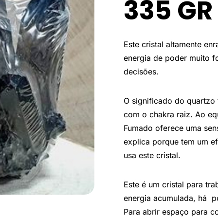
335 GR
Este cristal altamente en
energia de poder muito f
decisões.
O significado do quartz
com o chakra raiz. Ao equ
Fumado oferece uma sens
explica porque tem um ef
usa este cristal.
Este é um cristal para t
energia acumulada, há po
Para abrir espaço para c