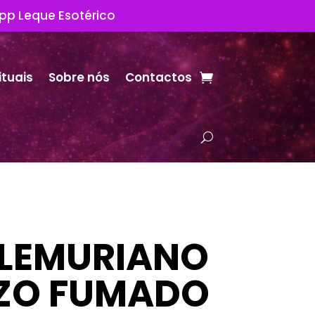
App Leque Esotérico
ituais
Sobre nós
Contactos
 LEMURIANO
ZO FUMADO