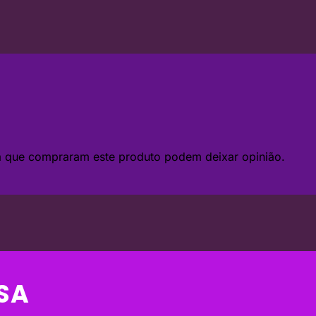
da que compraram este produto podem deixar opinião.
SA