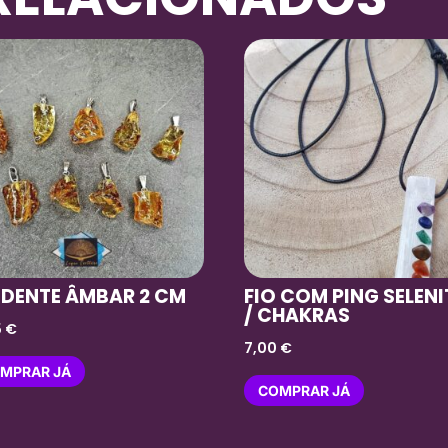
NDENTE ÂMBAR 2 CM
FIO COM PING SELEN
/ CHAKRAS
5
€
7,00
€
MPRAR JÁ
COMPRAR JÁ