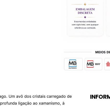
gr
INFOR
mago. Um avô dos cristais carregado de
 profunda ligação ao xamanismo, à
Peso