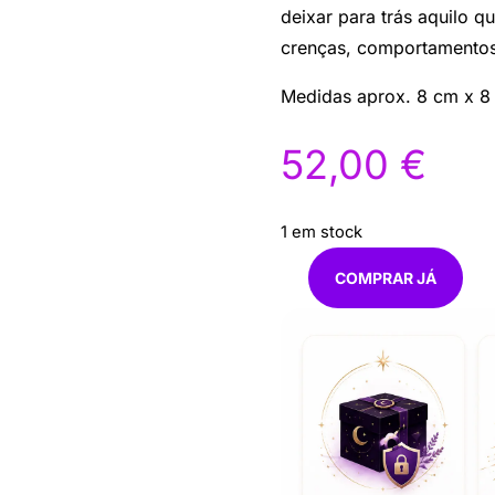
deixar para trás aquilo 
crenças, comportamentos
Medidas aprox. 8 cm x 8
52,00
€
1 em stock
COMPRAR JÁ
Quantidade
de
Drusa
Lemuriano
quartzo
fumado
335