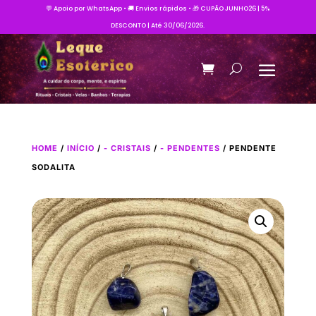
💬 Apoio por WhatsApp • 🚚 Envios rápidos • 🎁 CUPÃO JUNHO26 | 5%
DESCONTO | Até 30/06/2026.
HOME
/
INÍCIO
/
- CRISTAIS
/
- PENDENTES
/ PENDENTE
SODALITA