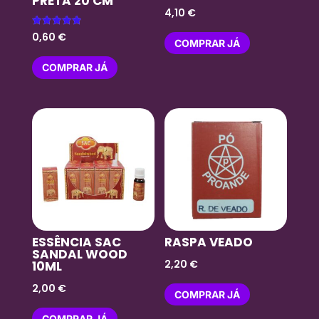
PRETA 20 CM
4,10
€
Avaliação
0,60
€
COMPRAR JÁ
5.00
de 5
COMPRAR JÁ
ESSÊNCIA SAC
RASPA VEADO
SANDAL WOOD
2,20
€
10ML
2,00
€
COMPRAR JÁ
COMPRAR JÁ