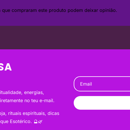
da que compraram este produto podem deixar opinião.
SA
tualidade, energias,
diretamente no teu e-mail.
a, rituais espirituais, dicas
que Esotérico. 🔮🌿