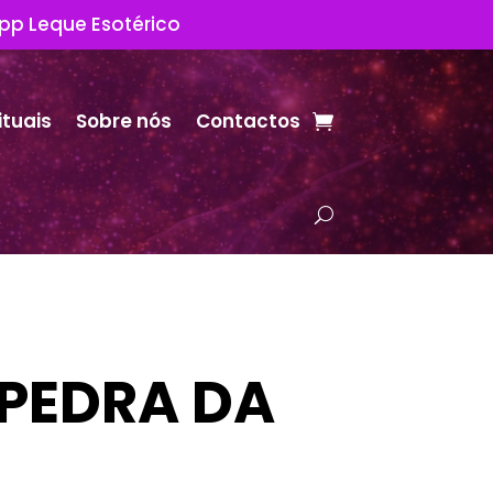
App Leque Esotérico
ituais
Sobre nós
Contactos
PEDRA DA