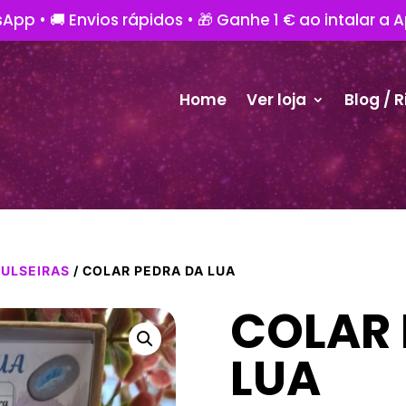
App • 🚚 Envios rápidos • 🎁 Ganhe 1 € ao intalar a 
Home
Ver loja
Blog / R
PULSEIRAS
/ COLAR PEDRA DA LUA
COLAR 
LUA