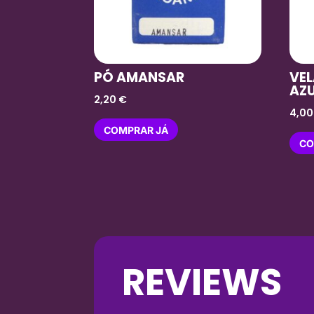
PÓ AMANSAR
VE
AZ
2,20
€
4,0
COMPRAR JÁ
CO
REVIEWS