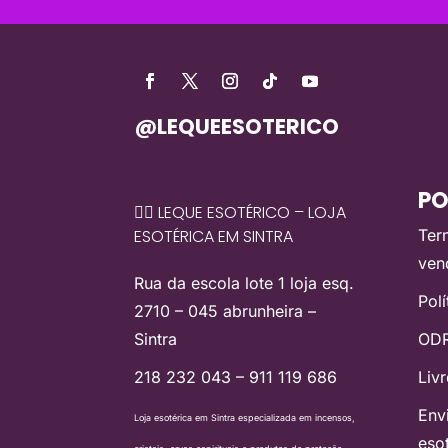
@LEQUEESOTERICO
PO
🧙‍♀️ LEQUE ESOTÉRICO – LOJA
ESOTÉRICA EM SINTRA
Ter
ven
Rua da escola lote 1 loja esq.
Pol
2710 – 045 abrunheira –
Sintra
ODR
218 232 043 – 911 119 686
Liv
Env
Loja esotérica em Sintra especializada em incensos,
eso