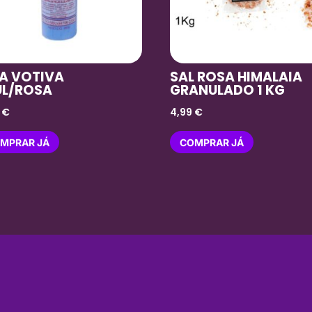
LA VOTIVA
SAL ROSA HIMALAIA
UL/ROSA
GRANULADO 1 KG
0
€
4,99
€
MPRAR JÁ
COMPRAR JÁ