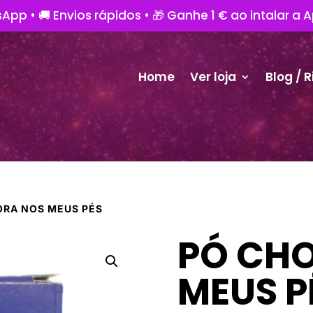
App • 🚚 Envios rápidos • 🎁 Ganhe 1 € ao intalar a 
Home
Ver loja
Blog / R
ORA NOS MEUS PÉS
PÓ CH
MEUS P