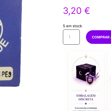
3,20
€
5 em stock
Quantidade
COMPRAR 
de
Pó
Chora
nos
meus
pés