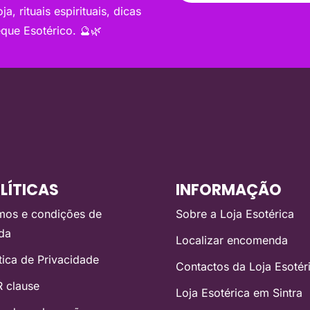
a, rituais espirituais, dicas
que Esotérico. 🔮🌿
LÍTICAS
INFORMAÇÃO
mos e condições de
Sobre a Loja Esotérica
da
Localizar encomenda
ítica de Privacidade
Contactos da Loja Esotér
 clause
Loja Esotérica em Sintra