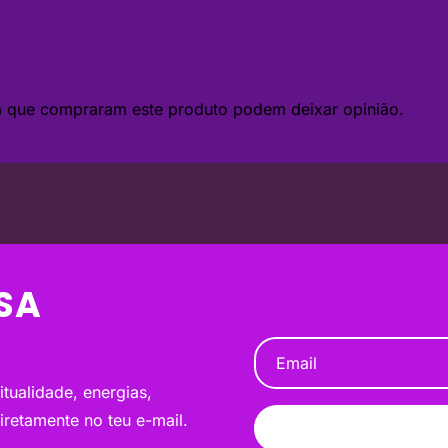
da que compraram este produto podem deixar opinião.
SA
tualidade, energias,
diretamente no teu e-mail.