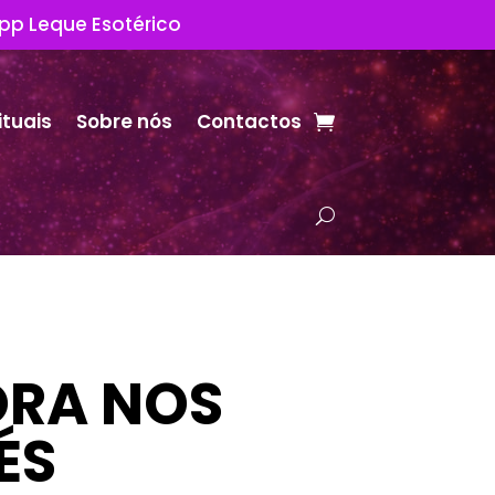
App Leque Esotérico
ituais
Sobre nós
Contactos
ORA NOS
ÉS