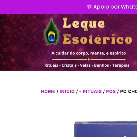
💬 Apoio por Whats
HOME
/
INÍCIO
/
- RITUAIS
/
PÓS
/ PÓ CH