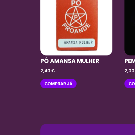
PÓ AMANSA MULHER
PE
2,40
€
2,0
COMPRAR JÁ
CO