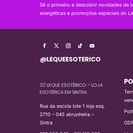
Sê o primeiro a descobrir novidades da loj
energéticas e promoções especiais do Le
@LEQUEESOTERICO
PO
🧙‍♀️ LEQUE ESOTÉRICO – LOJA
ESOTÉRICA EM SINTRA
Ter
ven
Rua da escola lote 1 loja esq.
Pol
2710 – 045 abrunheira –
Sintra
ODR