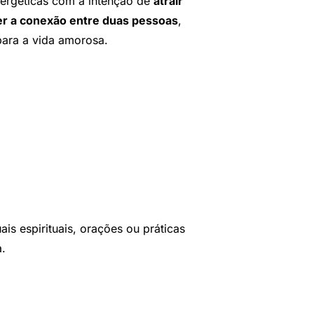
energéticas com a intenção de
atrair
cer a conexão entre duas pessoas
,
para a vida amorosa.
ais espirituais, orações ou práticas
a.