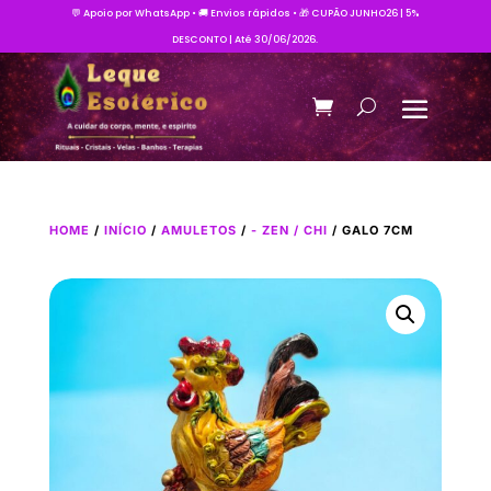
💬 Apoio por WhatsApp • 🚚 Envios rápidos • 🎁 CUPÃO JUNHO26 | 5%
DESCONTO | Até 30/06/2026.
HOME
/
INÍCIO
/
AMULETOS
/
- ZEN / CHI
/ GALO 7CM