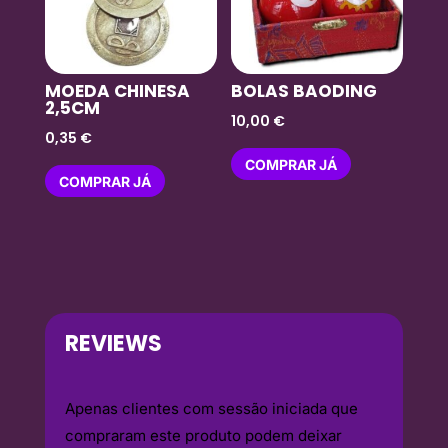
MOEDA CHINESA
BOLAS BAODING
2,5CM
10,00
€
0,35
€
COMPRAR JÁ
COMPRAR JÁ
REVIEWS
Apenas clientes com sessão iniciada que
compraram este produto podem deixar