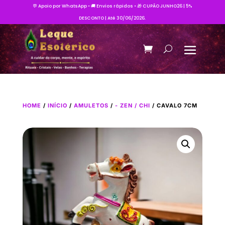
💬 Apoio por WhatsApp • 🚚 Envios rápidos • 🎁 CUPÃO JUNHO26 | 5%
DESCONTO | Até 30/06/2026.
HOME
/
INÍCIO
/
AMULETOS
/
- ZEN / CHI
/ CAVALO 7CM