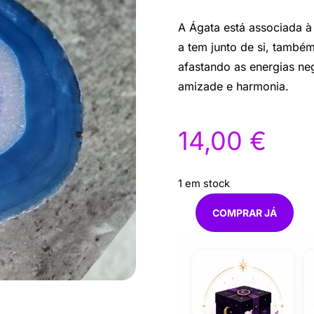
A Ágata está associada à 
a tem junto de si, també
afastando as energias ne
amizade e harmonia.
14,00
€
1 em stock
COMPRAR JÁ
Quantidade
de
Placa
Ágata
14cm