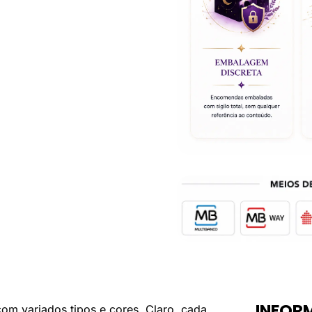
x
11cm
INFOR
om variados tipos e cores. Claro, cada