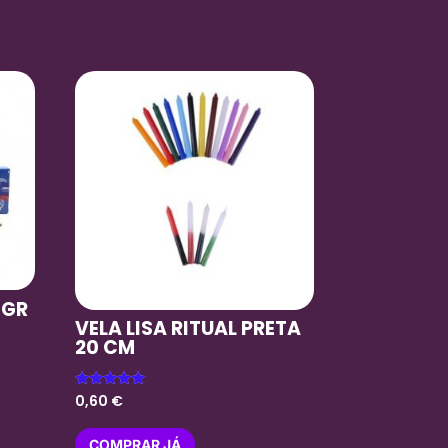
 GR
VELA LISA RITUAL PRETA
20 CM
Avaliação
0,60
€
5.00
de 5
COMPRAR JÁ