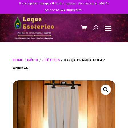
💬 Apoio por WhatsApp • 🚚 Envios rápidos • 🎁 CUPÃO JUNHO26 | 5%
DESCONTO | Até 30/06/2026.
HOME
/
INÍCIO
/
- TÊXTEIS
/ CALÇA BRANCA POLAR
UNISEXO