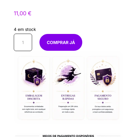
11,00
€
4 em stock
Quantidade
COMPRAR JÁ
de
Calça
Branca
Polar
unisexo