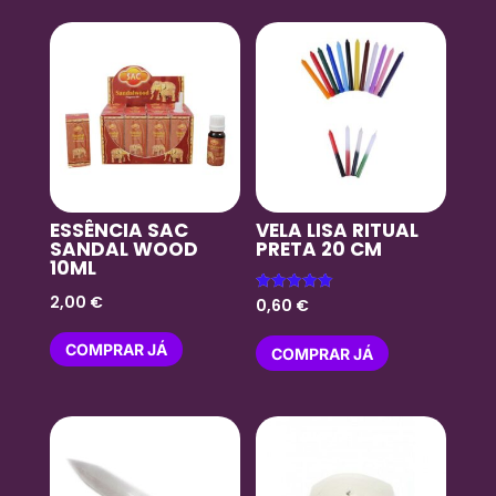
ESSÊNCIA SAC
VELA LISA RITUAL
SANDAL WOOD
PRETA 20 CM
10ML
2,00
€
Avaliação
0,60
€
5.00
de 5
COMPRAR JÁ
COMPRAR JÁ