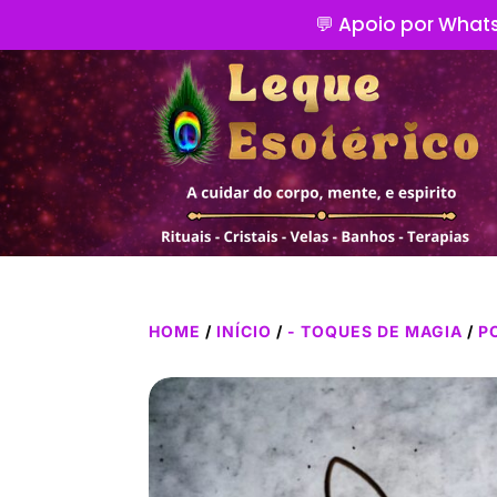
💬 Apoio por Whats
HOME
/
INÍCIO
/
- TOQUES DE MAGIA
/
P