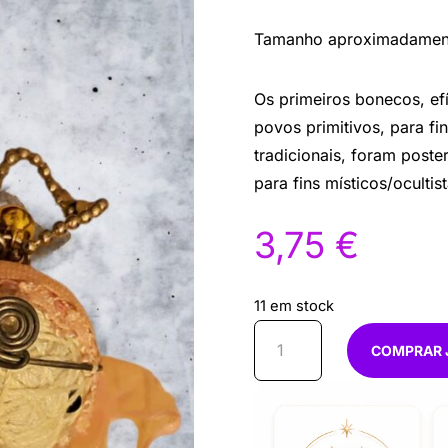
Tamanho aproximadamen
Os primeiros bonecos, ef
povos primitivos, para fin
tradicionais, foram poste
para fins místicos/ocultist
3,75
€
11 em stock
Quantidade
COMPRAR 
de
Boneco
voodoo
Venus