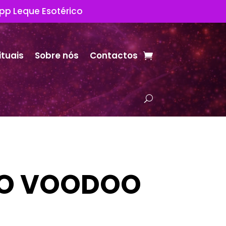
App Leque Esotérico
ituais
Sobre nós
Contactos
O VOODOO