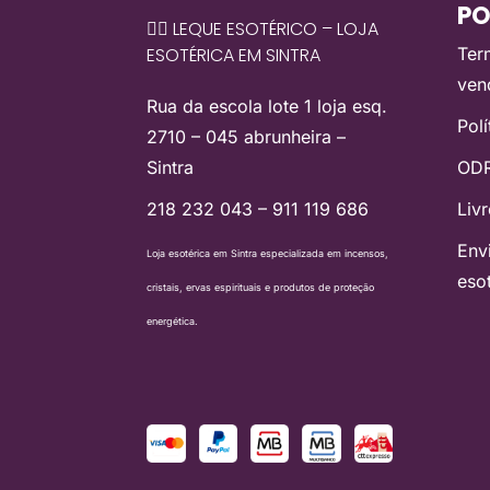
PO
🧙‍♀️ LEQUE ESOTÉRICO – LOJA
ESOTÉRICA EM SINTRA
Ter
ven
Rua da escola lote 1 loja esq.
Pol
2710 – 045 abrunheira –
Sintra
ODR
218 232 043 – 911 119 686
Liv
Env
Loja esotérica em Sintra especializada em incensos,
eso
cristais, ervas espirituais e produtos de proteção
energética.