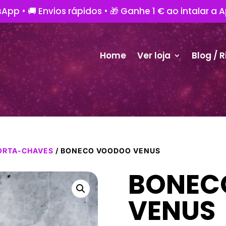
App • 🚚 Envios rápidos • 🎁 Ganhe 1 € ao intalar a 
Home
Ver loja
Blog / R
ORTA-CHAVES
/ BONECO VOODOO VENUS
BONEC
VENUS