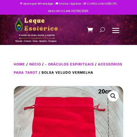
💬 Apoio por WhatsApp • 🚚 Envios rápidos • 🎁 CUPÃO JUNHO26 | 5%
DESCONTO | Até 30/06/2026.
HOME
/
INÍCIO
/
- ORÁCULOS ESPIRITUAIS
/
ACESSÓRIOS
PARA TAROT
/ BOLSA VELUDO VERMELHA