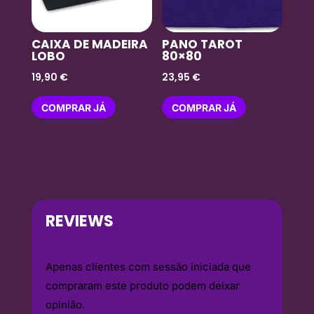
CAIXA DE MADEIRA
PANO TAROT
LOBO
80×80
19,90
€
23,95
€
COMPRAR JÁ
COMPRAR JÁ
REVIEWS
Apenas clientes com sessão iniciada que
compraram este produto podem deixar
opinião.