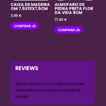
CAIXA DE MADEIRA
ALMOFARIZ DE
OM 7,5X10X7,5CM
PEDRA PRETA FLOR
DA VIDA 8CM
3,95
€
17,90
€
COMPRAR JÁ
COMPRAR JÁ
REVIEWS
Apenas clientes com sessão iniciada que
compraram este produto podem deixar
opinião.