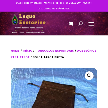
💬 Apoio por WhatsApp • 🚚 Envios rápidos • 🎁 CUPÃO JUNHO26 | 5%
DESCONTO | Até 30/06/2026.
HOME
/
INÍCIO
/
- ORÁCULOS ESPIRITUAIS
/
ACESSÓRIOS
PARA TAROT
/ BOLSA TAROT PRETA