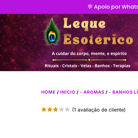
💬 Apoio por Whats
HOME
/
INÍCIO
/
- AROMAS
/
- BANHOS L
(
1
avaliação de cliente)
Clas
sifica
do
com
3.00