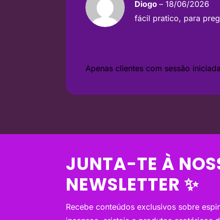
Avaliaç
Diogo
–
18/06/2026
ão
3
de 5
fácil pratico, para pr
Apenas clientes com sessão inicia
JUNTA-TE À NOS
NEWSLETTER ✨
Recebe conteúdos exclusivos sobre espiri