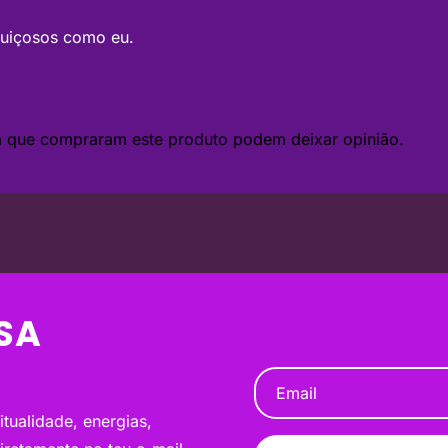
eguiçosos como eu.
da que compraram este produto podem deixar opinião.
SA
tualidade, energias,