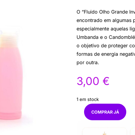
O “Fluido Olho Grande In
encontrado em algumas prá
especialmente aquelas lig
Umbanda e o Candomblé. E
o objetivo de proteger co
formas de energia negati
por outra.
3,00
€
1 em stock
COMPRAR JÁ
Quantidade
de
Fluido