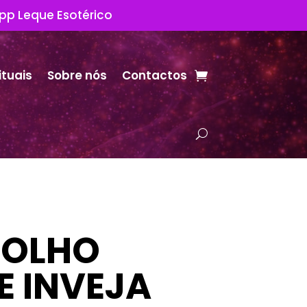
App Leque Esotérico
ituais
Sobre nós
Contactos
 OLHO
 INVEJA