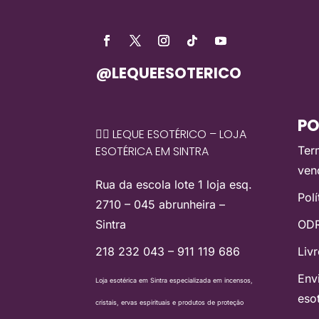
@LEQUEESOTERICO
PO
🧙‍♀️ LEQUE ESOTÉRICO – LOJA
ESOTÉRICA EM SINTRA
Ter
ven
Rua da escola lote 1 loja esq.
Pol
2710 – 045 abrunheira –
Sintra
ODR
218 232 043 – 911 119 686
Liv
Env
Loja esotérica em Sintra especializada em incensos,
eso
cristais, ervas espirituais e produtos de proteção