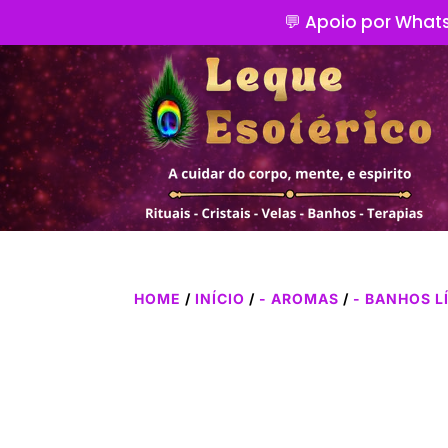
💬 Apoio por Whats
HOME
/
INÍCIO
/
- AROMAS
/
- BANHOS L