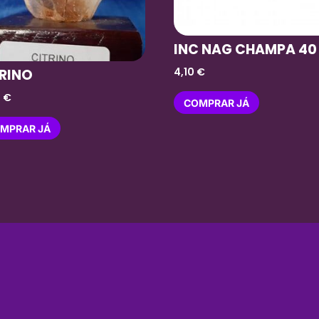
INC NAG CHAMPA 40
4,10
€
TRINO
9
€
COMPRAR JÁ
MPRAR JÁ