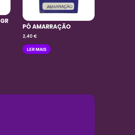
 GR
PÓ AMARRAÇÃO
2,40
€
LER MAIS