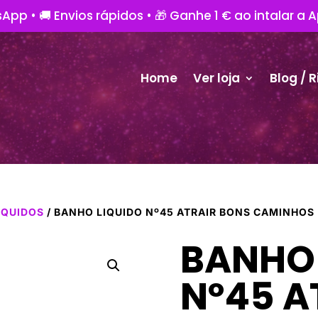
App • 🚚 Envios rápidos • 🎁 Ganhe 1 € ao intalar a 
Home
Ver loja
Blog / R
ÍQUIDOS
/ BANHO LIQUIDO Nº45 ATRAIR BONS CAMINHOS
BANHO 
Nº45 A