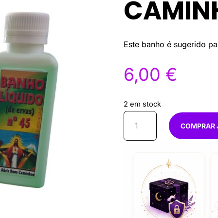
CAMIN
Este banho é sugerido pa
6,00
€
2 em stock
Quantidade
COMPRAR 
de
Banho
Liquido
nº45
atrair
bons
caminhos