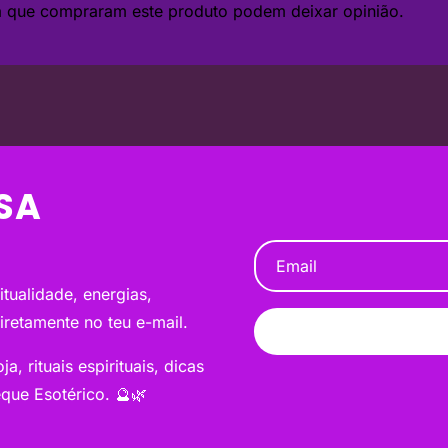
da que compraram este produto podem deixar opinião.
SA
tualidade, energias,
diretamente no teu e-mail.
a, rituais espirituais, dicas
que Esotérico. 🔮🌿