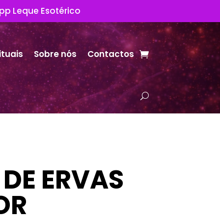
App Leque Esotérico
ituais
Sobre nós
Contactos
DE ERVAS
OR