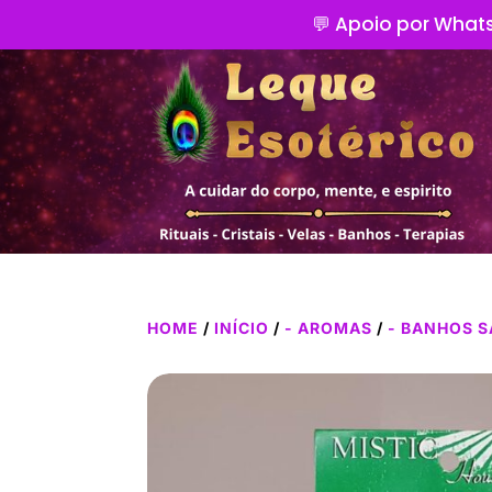
💬 Apoio por Whats
HOME
/
INÍCIO
/
- AROMAS
/
- BANHOS S