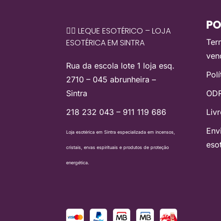
PO
🧙‍♀️ LEQUE ESOTÉRICO – LOJA
ESOTÉRICA EM SINTRA
Ter
ven
Rua da escola lote 1 loja esq.
Pol
2710 – 045 abrunheira –
Sintra
ODR
218 232 043 – 911 119 686
Liv
Env
Loja esotérica em Sintra especializada em incensos,
eso
cristais, ervas espirituais e produtos de proteção
energética.