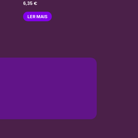
6,35
€
LER MAIS