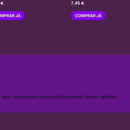
0
€
7,45
€
MPRAR JÁ
COMPRAR JÁ
da que compraram este produto podem deixar opinião.