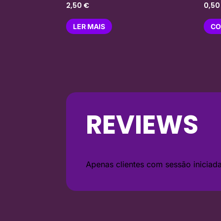
2,50
€
0,5
LER MAIS
CO
REVIEWS
Apenas clientes com sessão inicia