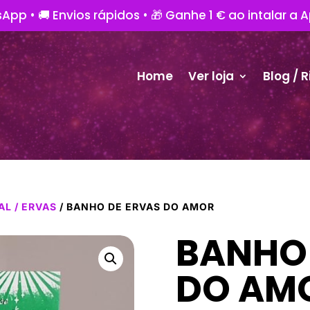
App • 🚚 Envios rápidos • 🎁 Ganhe 1 € ao intalar a 
Home
Ver loja
Blog / R
AL / ERVAS
/ BANHO DE ERVAS DO AMOR
BANHO 
DO AM