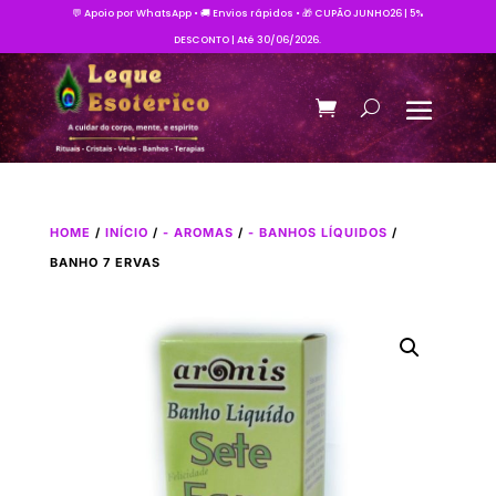
💬 Apoio por WhatsApp • 🚚 Envios rápidos • 🎁 CUPÃO JUNHO26 | 5%
DESCONTO | Até 30/06/2026.
HOME
/
INÍCIO
/
- AROMAS
/
- BANHOS LÍQUIDOS
/
BANHO 7 ERVAS