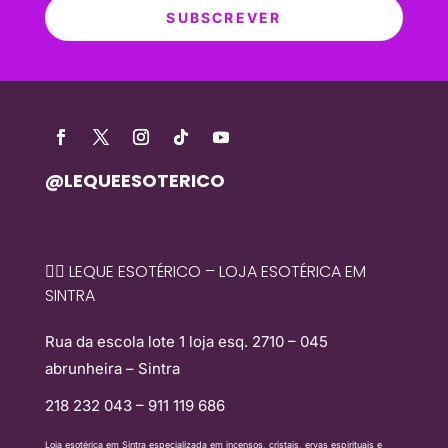
SUBSCREVER
@LEQUEESOTERICO
🧙‍♀️ LEQUE ESOTÉRICO – LOJA ESOTÉRICA EM
SINTRA
Rua da escola lote 1 loja esq. 2710 – 045
abrunheira – Sintra
218 232 043 – 911 119 686
Loja esotérica em Sintra especializada em incensos, cristais, ervas espirituais e