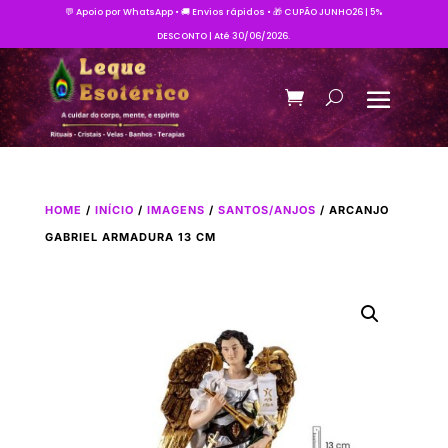
💬 Apoio por WhatsApp • 🚚 Envios rápidos • 🎁 CUPÃO JUNHO26 | 5%
DESCONTO | Até 30/06/2026.
HOME
/
INÍCIO
/
IMAGENS
/
SANTOS/ANJOS
/ ARCANJO
GABRIEL ARMADURA 13 CM