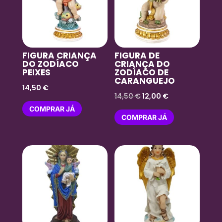
FIGURA CRIANÇA
FIGURA DE
DO ZODÍACO
CRIANÇA DO
PEIXES
ZODÍACO DE
CARANGUEJO
14,50
€
O
O
14,50
€
12,00
€
preço
preço
COMPRAR JÁ
COMPRAR JÁ
original
atual
era:
é:
14,50 €.
12,00 €.