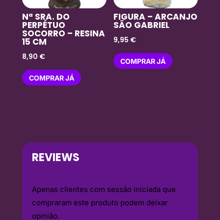
Nª SRA. DO
FIGURA – ARCANJO
PERPÉTUO
SÃO GABRIEL
SOCORRO – RESINA
9,95
€
15 CM
8,90
€
COMPRAR JÁ
COMPRAR JÁ
REVIEWS
Apenas clientes com sessão iniciada que
compraram este produto podem deixar
opinião.