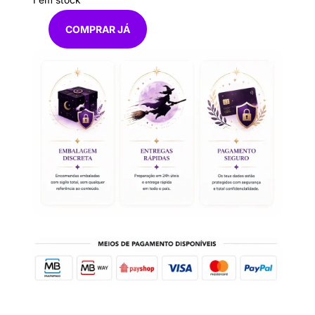
1 em stock
COMPRAR JÁ
Quantidade
de
Arcanjo
Gabriel
armadura
13
CM