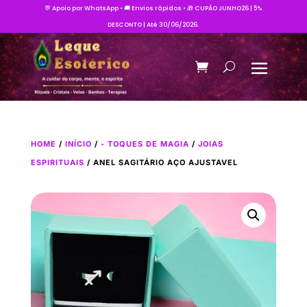
💬 Apoio por WhatsApp • 🚚 Envios rápidos • 🎁 CUPÃO JUNHO26 | 5%
DESCONTO | Até 30/06/2026.
HOME
/
INÍCIO
/
- TOQUES DE MAGIA
/
JOIAS
ESPIRITUAIS
/ ANEL SAGITÁRIO AÇO AJUSTAVEL