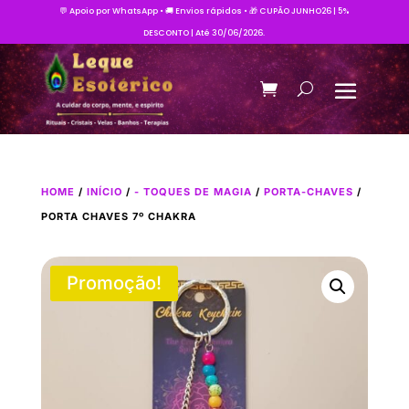
💬 Apoio por WhatsApp • 🚚 Envios rápidos • 🎁 CUPÃO JUNHO26 | 5%
DESCONTO | Até 30/06/2026.
HOME
/
INÍCIO
/
- TOQUES DE MAGIA
/
PORTA-CHAVES
/
PORTA CHAVES 7º CHAKRA
Promoção!