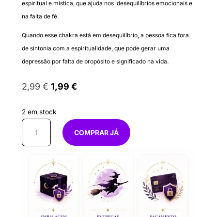
espiritual e mística, que ajuda nos desequilíbrios emocionais e
na falta de fé.
Quando esse chakra está em desequilíbrio, a pessoa fica fora
de sintonia com a espiritualidade, que pode gerar uma
depressão por falta de propósito e significado na vida.
O
O
2,99
€
1,99
€
preço
preço
original
atual
era:
é:
2 em stock
2,99 €.
1,99 €.
Quantidade
COMPRAR JÁ
de
Porta
chaves
7º
Chakra