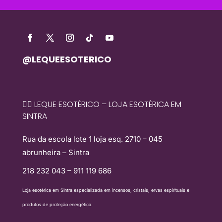
@LEQUEESOTERICO
🧙‍♀️ LEQUE ESOTÉRICO – LOJA ESOTÉRICA EM
SINTRA
Rua da escola lote 1 loja esq. 2710 – 045
abrunheira – Sintra
218 232 043 – 911 119 686
Loja esotérica em Sintra especializada em incensos, cristais, ervas espirituais e
produtos de proteção energética.