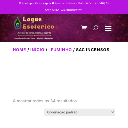
💬 Apoio por WhatsApp • 🚚 Envios rápidos • 🎁 CUPÃO JUNHO26 | 5%
DESCONTO | Até 30/06/2026.
HOME
/
INÍCIO
/
-FUMINHO
/ SAC INCENSOS
A mostrar todos os 34 resultados