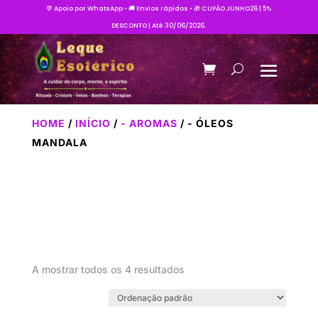
💬 Apoio por WhatsApp • 🚚 Envios rápidos • 🎁 CUPÃO JUNHO26 | 5%
DESCONTO | Até 30/06/2026.
HOME
/
INÍCIO
/
- AROMAS
/ - ÓLEOS
MANDALA
A mostrar todos os 4 resultados