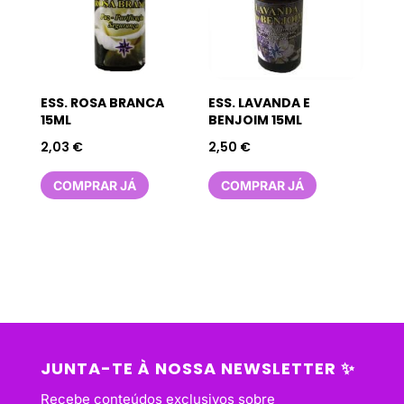
ESS. ROSA BRANCA
ESS. LAVANDA E
15ML
BENJOIM 15ML
2,03
€
2,50
€
COMPRAR JÁ
COMPRAR JÁ
JUNTA-TE À NOSSA NEWSLETTER ✨
Recebe conteúdos exclusivos sobre