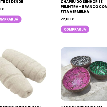
ITE DE DENDÊ
CHAPÉU DO SENHOR ZÉ
PELINTRA – BRANCO CO
0
€
FITA VERMELHA
22,00
€
OMPRAR JÁ
COMPRAR JÁ