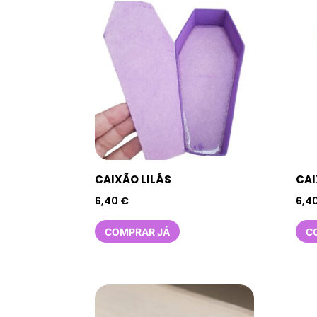
CAIXÃO LILÁS
CAI
6,40
€
6,4
COMPRAR JÁ
C