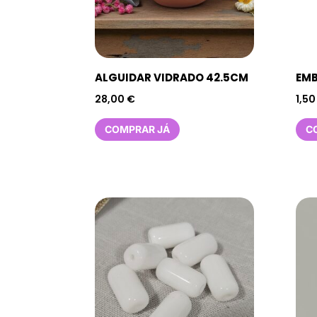
ALGUIDAR VIDRADO 42.5CM
EMB
28,00
€
1,5
COMPRAR JÁ
C