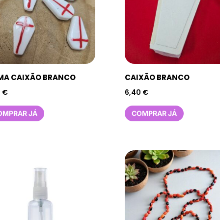
MA CAIXÃO BRANCO
CAIXÃO BRANCO
5
€
6,40
€
OMPRAR JÁ
COMPRAR JÁ