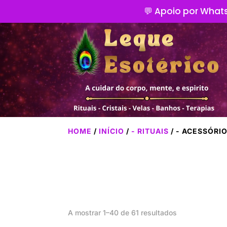
💬 Apoio por Whats
HOME
/
INÍCIO
/
- RITUAIS
/ - ACESSÓRI
A mostrar 1–40 de 61 resultados