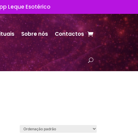
App Leque Esotérico
ituais
Sobre nós
Contactos