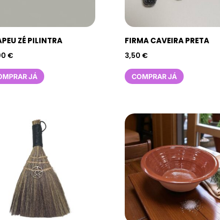
PEU ZÉ PILINTRA
FIRMA CAVEIRA PRETA
00
€
3,50
€
OMPRAR JÁ
COMPRAR JÁ