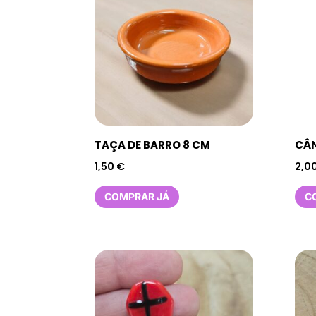
TAÇA DE BARRO 8 CM
CÂN
1,50
€
2,0
COMPRAR JÁ
C