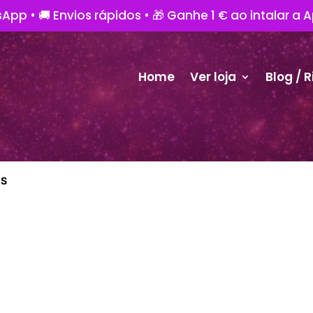
App • 🚚 Envios rápidos • 🎁 Ganhe 1 € ao intalar a 
Home
Ver loja
Blog / R
OS