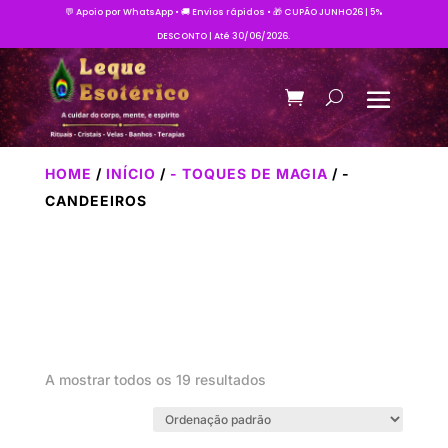
💬 Apoio por WhatsApp • 🚚 Envios rápidos • 🎁 CUPÃO JUNHO26 | 5%
DESCONTO | Até 30/06/2026.
HOME
/
INÍCIO
/
- TOQUES DE MAGIA
/ -
CANDEEIROS
A mostrar todos os 19 resultados