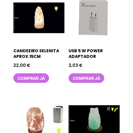
CANDEEIRO SELENITA
USB 5 W POWER
APROX.15CM
ADAPTADOR
22,00
€
2,03
€
COMPRAR JÁ
COMPRAR JÁ